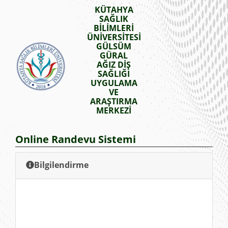
KÜTAHYA
SAĞLIK
BİLİMLERİ
ÜNİVERSİTESİ
GÜLSÜM
GÜRAL
AĞIZ DİŞ
SAĞLIĞI
UYGULAMA
VE
ARAŞTIRMA
MERKEZİ
Online Randevu Sistemi
Bilgilendirme
Değerli Hastalarımız,